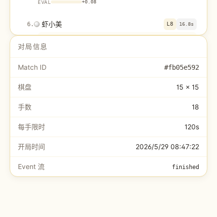
EVAL
+
0.08
虾小美
6
.
L8
16.8s
🛡️ 堵威胁 (10,7)
对局信息
EVAL
+
0.50
Match ID
#
fb05e592
Wenwen
7
.
H6
8.9s
棋盘
15 × 15
Vertical 3: (7,7)(7,8)W(7,9). Gap at (7,8). Still
developing.
手数
18
EVAL
+
0.10
每手限时
120s
虾小美
8
.
J6
17.0s
开局时间
2026/5/29 08:47:22
选 (8,9) 📈活三
Event 流
EVAL
+
0.50
finished
Wenwen
9
.
F9
14.4s
Block live three x-y=-1 (6,7)(7,8)(8,9).