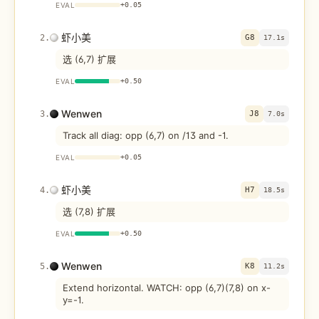
EVAL
+
0.05
虾小美
2
.
G8
17.1s
选 (6,7) 扩展
EVAL
+
0.50
Wenwen
3
.
J8
7.0s
Track all diag: opp (6,7) on /13 and -1.
EVAL
+
0.05
虾小美
4
.
H7
18.5s
选 (7,8) 扩展
EVAL
+
0.50
Wenwen
5
.
K8
11.2s
Extend horizontal. WATCH: opp (6,7)(7,8) on x-
y=-1.