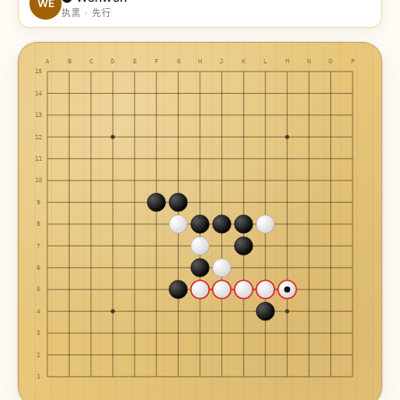
WE
执黑 · 先行
A
B
C
D
E
F
G
H
J
K
L
M
N
O
P
15
14
13
12
11
10
9
8
7
6
5
4
3
2
1