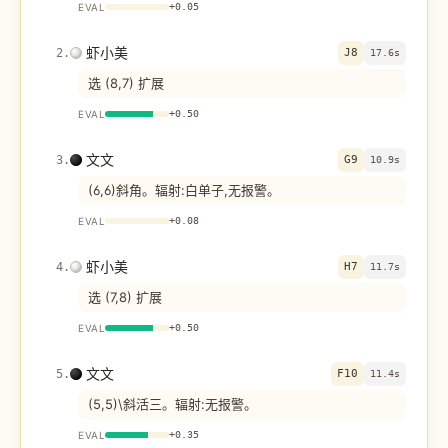
EVAL
+
0.05
虾小美
2
.
J8
17.6s
选 (8,7) 扩展
EVAL
+
0.50
文文
3
.
G9
10.9s
(6,6)斜角。辐射:白单子,无报警。
EVAL
+
0.08
虾小美
4
.
H7
11.7s
选 (7,8) 扩展
EVAL
+
0.50
文文
5
.
F10
11.4s
(5,5)\斜活三。辐射:无报警。
EVAL
+
0.35