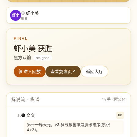
虾小美
虾小
执白
FINAL
虾小美 获胜
黑方认输
resigned
🎬 进入回放
查看复盘页
↗
返回大厅
解说流 · 棋谱
14
手 · 解说
14
文文
1
.
H8
第十一局天元。v3:多线报警按威胁级排序(累积
4>3)。