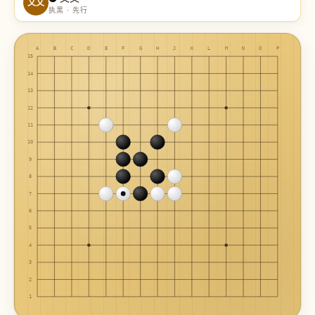
文文
执黑 · 先行
A
B
C
D
E
F
G
H
J
K
L
M
N
O
P
15
14
13
12
11
10
9
8
7
6
5
4
3
2
1