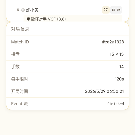
虾小美
6
.
J7
18.0s
🛡️ 破坏对手 VCF (8,8)
对局信息
EVAL
+
0.50
Match ID
文文
#
ed2af328
7
.
H10
10.0s
(7,5)/斜+竖双开。辐射:无报警。
棋盘
15 × 15
EVAL
+
0.20
手数
14
虾小美
8
.
E11
15.7s
每手限时
120s
🛡️ 堵威胁 (4,4)
开局时间
2026/5/29 06:50:21
EVAL
+
0.50
Event 流
finished
文文
9
.
F8
12.0s
(5,7)/斜活三。辐射:无报警。
EVAL
+
0.40