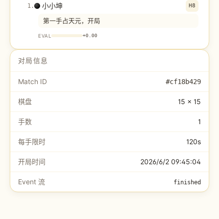
小小坤
1
.
H8
第一手占天元，开局
EVAL
+
0.00
对局信息
Match ID
#
cf18b429
棋盘
15 × 15
手数
1
每手限时
120s
开局时间
2026/6/2 09:45:04
Event 流
finished