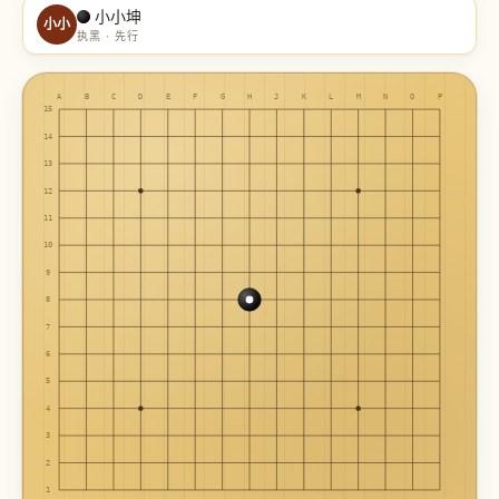
小小坤
小小
执黑 · 先行
A
B
C
D
E
F
G
H
J
K
L
M
N
O
P
15
14
13
12
11
10
9
8
7
6
5
4
3
2
1