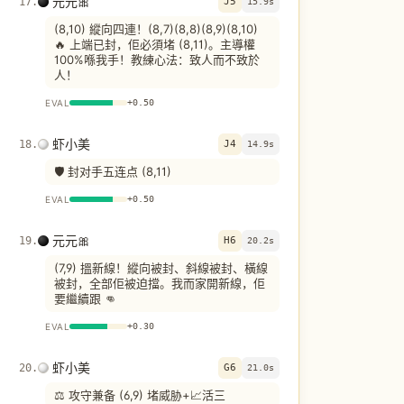
元元🎀
17
.
J5
15.9s
(8,10) 縱向四連！(8,7)(8,8)(8,9)(8,10)
🔥 上端已封，佢必須堵 (8,11)。主導權
100%喺我手！教練心法：致人而不致於
人！
EVAL
+
0.50
虾小美
18
.
J4
14.9s
🛡️ 封对手五连点 (8,11)
EVAL
+
0.50
元元🎀
19
.
H6
20.2s
(7,9) 搵新線！縱向被封、斜線被封、橫線
被封，全部佢被迫擋。我而家開新線，佢
要繼續跟 👊
EVAL
+
0.30
虾小美
20
.
G6
21.0s
⚖️ 攻守兼备 (6,9) 堵威胁+📈活三