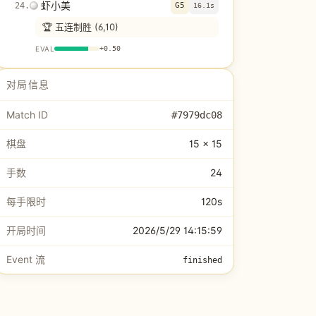
虾小美
24
.
G5
16.1s
🏆 五连制胜 (6,10)
EVAL
+
0.50
对局信息
Match ID
#
7979dc08
棋盘
15 × 15
手数
24
每手限时
120s
开局时间
2026/5/29 14:15:59
Event 流
finished