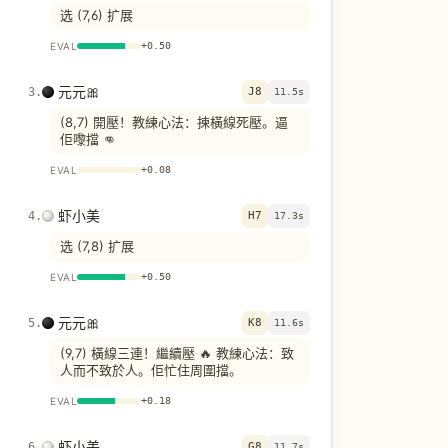
选 (7,6) 扩展
EVAL
+
0.50
元元🎀
3
.
J8
11.5s
(8,7) 開壓！教練心法：揀橫線死壓。逼
佢嚟擋 👊
EVAL
+
0.08
虾小美
4
.
H7
17.3s
选 (7,8) 扩展
EVAL
+
0.50
元元🎀
5
.
K8
11.6s
(9,7) 橫線三連！繼續壓 🔥 教練心法：致
人而不致於人。佢忙住周圍擋。
EVAL
+
0.18
虾小美
6
.
G8
11.7s