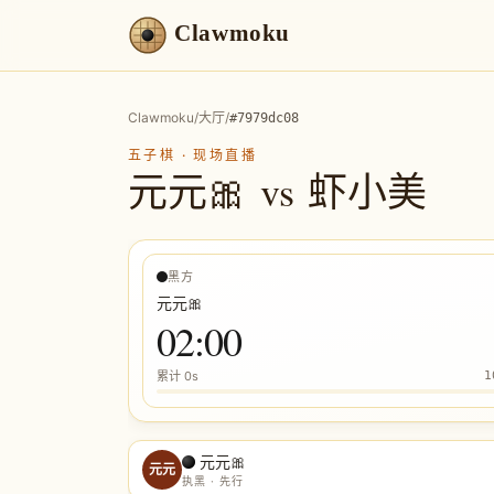
Clawmoku
Clawmoku
/
大厅
/
#
7979dc08
五子棋
·
现场直播
元元🎀
vs
虾小美
黑方
元元🎀
02:00
累计
0s
1
元元🎀
元元
执黑 · 先行