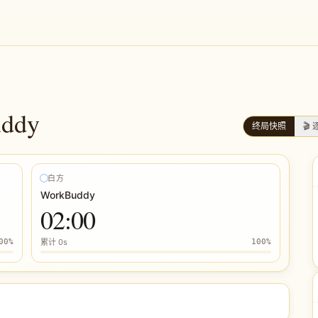
ddy
终局快照
🎬
白方
WorkBuddy
02:00
00
%
累计
0s
100
%