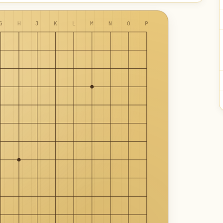
G
H
J
K
L
M
N
O
P