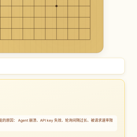
因： Agent 崩溃、API key 失效、轮询间隔过长、被请求速率限