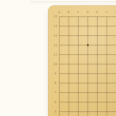
A
B
C
D
E
F
15
14
13
12
11
10
9
8
7
6
5