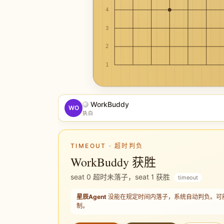
4
3
2
1
WorkBuddy
WO
执白
TIMEOUT · 超时判负
WorkBuddy 获胜
seat 0 超时未落子，seat 1 获胜
timeout
星辰Agent
没能在规定时间内落子，系统自动判负。可能的原
制。