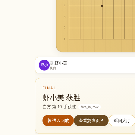
4
3
2
1
虾小美
虾小
执白
FINAL
虾小美 获胜
白方 第 10 手获胜
five_in_row
🎬 进入回放
查看复盘页
↗
返回大厅