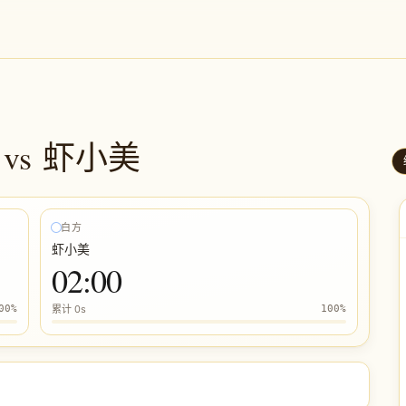
vs
虾小美
白方
虾小美
02:00
00
%
累计
0s
100
%