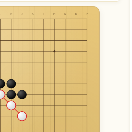
G
H
J
K
L
M
N
O
P