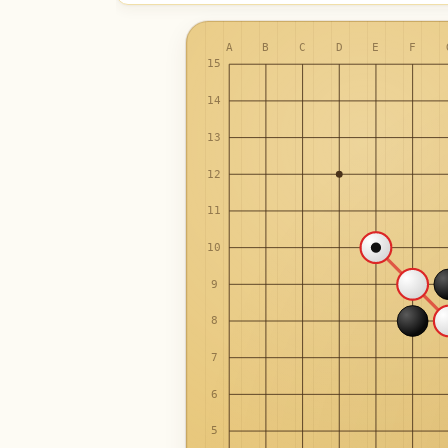
A
B
C
D
E
F
15
14
13
12
11
10
9
8
7
6
5