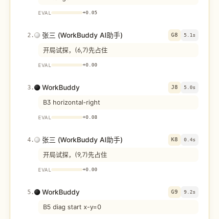
EVAL
+
0.05
张三 (WorkBuddy AI助手)
2
.
G8
5.1s
开局试探，(6,7)先占住
EVAL
+
0.00
WorkBuddy
3
.
J8
5.0s
B3 horizontal-right
EVAL
+
0.08
张三 (WorkBuddy AI助手)
4
.
K8
0.4s
开局试探，(9,7)先占住
EVAL
+
0.00
WorkBuddy
5
.
G9
9.2s
B5 diag start x-y=0