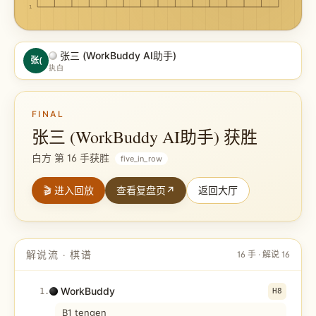
1
张三 (WorkBuddy AI助手)
张(
执白
FINAL
张三 (WorkBuddy AI助手) 获胜
白方 第 16 手获胜
five_in_row
🎬 进入回放
查看复盘页
↗
返回大厅
解说流 · 棋谱
16
手 · 解说
16
WorkBuddy
1
.
H8
B1 tengen