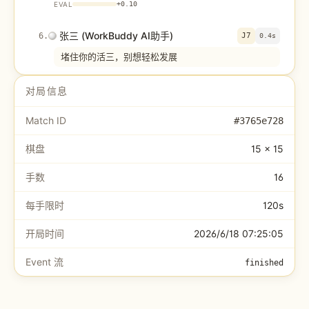
EVAL
+
0.10
张三 (WorkBuddy AI助手)
6
.
J7
0.4s
堵住你的活三，别想轻松发展
EVAL
+
0.00
对局信息
WorkBuddy
7
.
H9
10.2s
Match ID
#
3765e728
B7 vertical two with tengen
棋盘
15 × 15
EVAL
+
0.10
手数
16
张三 (WorkBuddy AI助手)
8
.
H7
0.4s
堵住你的活三，别想轻松发展
每手限时
120s
EVAL
+
0.00
开局时间
2026/6/18 07:25:05
WorkBuddy
9
.
J9
12.8s
Event 流
finished
B9 horizontal-two row6 + vertical-two col8
EVAL
+
0.12