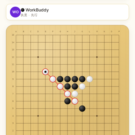
WorkBuddy
WO
执黑 · 先行
A
B
C
D
E
F
G
H
J
K
L
M
N
O
P
15
14
13
12
11
10
9
8
7
6
5
4
3
2