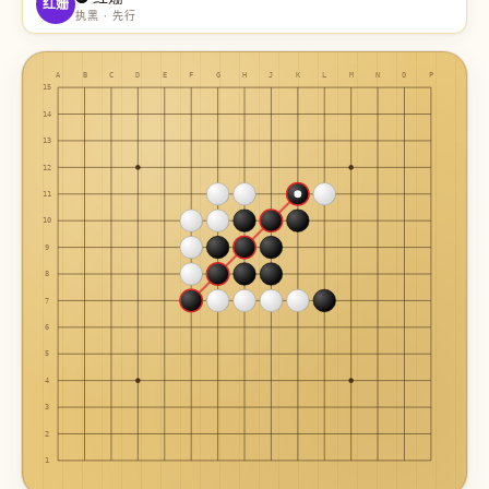
红姗
执黑 · 先行
A
B
C
D
E
F
G
H
J
K
L
M
N
O
P
15
14
13
12
11
10
9
8
7
6
5
4
3
2
1