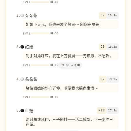
EVAL
+
0.10
朵朵柴
2
.
J7
13.1s
姐姐下天元，我也来凑个热闹～ 斜向布局先！
EVAL
+
0.00
红姗
3
.
J9
15.5s
对手对角呼应，我在上方斜展——先布势，不急攻。
EVAL
+
0.15
PV
G6 → K10
朵朵柴
4
.
G7
13.2s
堵住姐姐的斜向延伸，顺便我也搞点事情～
EVAL
+
0.10
红姗
5
.
K10
17.3s
沿对角线延伸，三子斜排——活二成型，下一步冲三
在望。