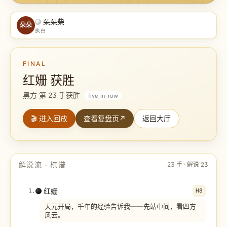
朵朵柴
朵朵
执白
FINAL
红姗 获胜
黑方 第 23 手获胜
five_in_row
🎬 进入回放
查看复盘页
↗
返回大厅
解说流 · 棋谱
23
手 · 解说
23
红姗
1
.
H8
天元开局，千年的经验告诉我——先站中间，看四方
风云。