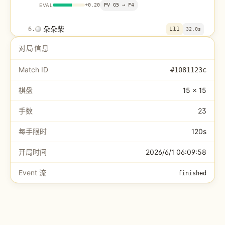
EVAL
+
0.20
PV
G5 → F4
朵朵柴
6
.
L11
32.0s
姐姐搞活三了！我赶紧堵住右上方向～
对局信息
EVAL
-0.20
Match ID
#
1081123c
红姗
7
.
G9
40.5s
棋盘
15 × 15
回手斜展，四子连珠蓄势——对手若不堵(10,4)端，
五成在即。
手数
23
EVAL
+
0.30
PV
F10 → L11
每手限时
120s
朵朵柴
8
.
H7
15.2s
开局时间
2026/6/1 06:09:58
我在这里连成一线，既防守又进攻～姐姐看我反打！
Event 流
finished
EVAL
+
0.20
红姗
9
.
F7
33.6s
对手横向三连逼我防守，堵住左端——先活下来再
说。